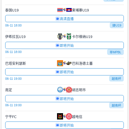
泰国U19
柬埔寨U19
高清直播
06-11 18:00
捷U19
伊希拉瓦U19
卡尔维纳U19
即将开始
06-11 18:00
菲MPBL
巴塔安利瑟斯
巴科洛德土蕃
即将开始
06-11 19:00
越南杯
南定
胡志明市
即将开始
06-11 19:00
越南杯
宁平FC
越电信
即将开始