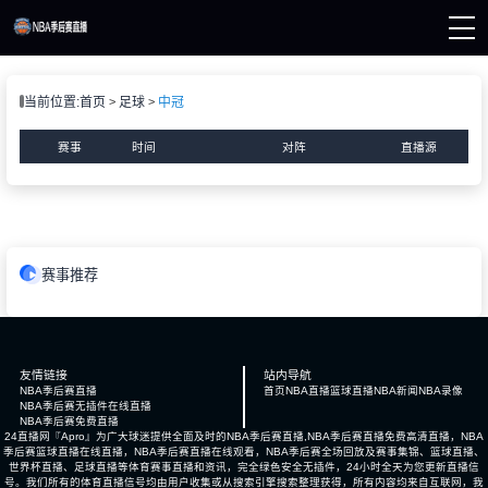
页
当前位置:
首页
足球
中冠
A直播
直播
赛事
时间
对阵
直播源
A新闻
A录像
赛事推荐
友情链接
站内导航
NBA季后赛直播
首页
NBA直播
篮球直播
NBA新闻
NBA录像
NBA季后赛无插件在线直播
NBA季后赛免费直播
24直播网『Apro』为广大球迷提供全面及时的NBA季后赛直播,NBA季后赛直播免费高清直播，NBA
季后赛篮球直播在线直播，NBA季后赛直播在线观看，NBA季后赛全场回放及赛事集锦、篮球直播、
世界杯直播、足球直播等体育赛事直播和资讯，完全绿色安全无插件，24小时全天为您更新直播信
号。我们所有的体育直播信号均由用户收集或从搜索引擎搜索整理获得，所有内容均来自互联网，我