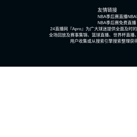
友情链接
NBA季后赛直播
NB
NBA季后赛免费直播
24直播网『Apro』为广大球迷提供全面及时
全场回放及赛事集锦、篮球直播、世界杯直播
用户收集或从搜索引擎搜索整理获