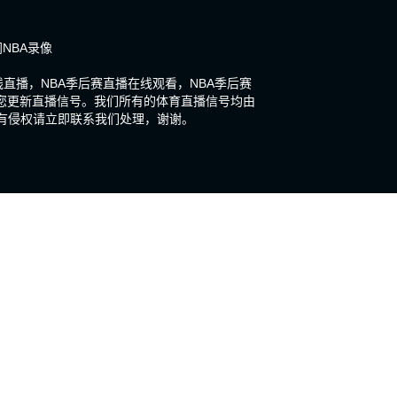
闻
NBA录像
线直播，NBA季后赛直播在线观看，NBA季后赛
您更新直播信号。我们所有的体育直播信号均由
有侵权请立即联系我们处理，谢谢。