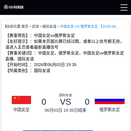
页
当前位置:
首页
足球
国际友谊
中国女足 VS 俄罗斯女足 【2026-06-03 19:35:00】
A直播
直播
【赛事预告】：中国女足vs俄罗斯女足
A新闻
【友好提示】：如果本页面比赛已经过期，或者以上信号都无效，
A录像
请进入主页查看最新直播信号
【赛事关键词】：中国女足，俄罗斯女足、中国女足vs俄罗斯女足
直播、国际友谊
【开始时间】：2026年06月03日 19:35
【所属类别】：国际友谊
国际友谊
0
VS
0
中国女足
俄罗斯女足
06月03日 19:35
已结束