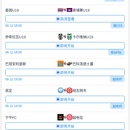
泰国U19
柬埔寨U19
高清直播
06-11 18:00
捷U19
伊希拉瓦U19
卡尔维纳U19
即将开始
06-11 18:00
菲MPBL
巴塔安利瑟斯
巴科洛德土蕃
即将开始
06-11 19:00
越南杯
南定
胡志明市
即将开始
06-11 19:00
越南杯
宁平FC
越电信
即将开始