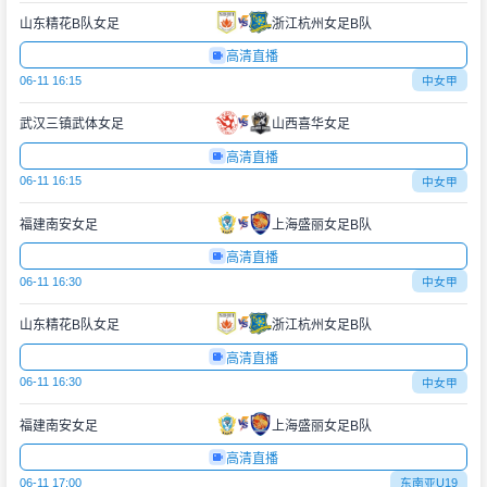
山东精花B队女足
浙江杭州女足B队
高清直播
06-11 16:15
中女甲
武汉三镇武体女足
山西喜华女足
高清直播
06-11 16:15
中女甲
福建南安女足
上海盛丽女足B队
高清直播
06-11 16:30
中女甲
山东精花B队女足
浙江杭州女足B队
高清直播
06-11 16:30
中女甲
福建南安女足
上海盛丽女足B队
高清直播
06-11 17:00
东南亚U19