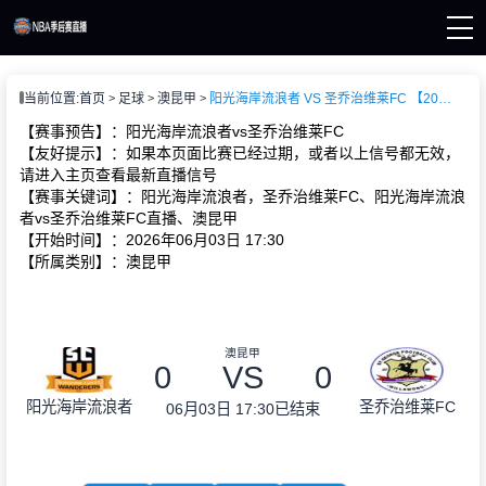
页
当前位置:
首页
足球
澳昆甲
阳光海岸流浪者 VS 圣乔治维莱FC 【2026-06-03 17:30:00】
A直播
直播
【赛事预告】：阳光海岸流浪者vs圣乔治维莱FC
A新闻
【友好提示】：如果本页面比赛已经过期，或者以上信号都无效，
A录像
请进入主页查看最新直播信号
【赛事关键词】：阳光海岸流浪者，圣乔治维莱FC、阳光海岸流浪
者vs圣乔治维莱FC直播、澳昆甲
【开始时间】：2026年06月03日 17:30
【所属类别】：澳昆甲
澳昆甲
0
VS
0
阳光海岸流浪者
圣乔治维莱FC
06月03日 17:30
已结束