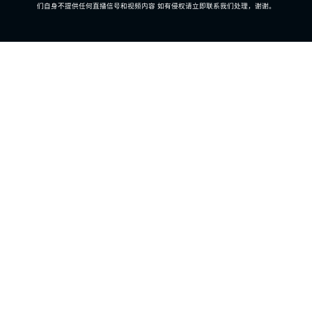
们自身不提供任何直播信号和视频内容 如有侵权请立即联系我们处理，谢谢。