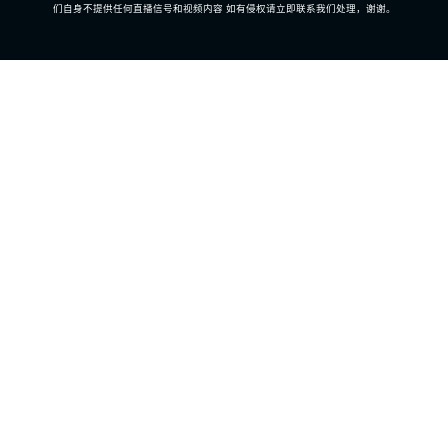
们自身不提供任何直播信号和视频内容 如有侵权请立即联系我们处理，谢谢。